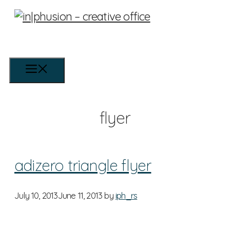
Skip
to
content
Menu
flyer
adizero triangle flyer
July 10, 2013
June 11, 2013
by
iph_rs