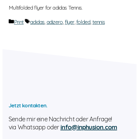
Multifolded flyer for adidas Tennis.
Categories
Tags
Print
adidas
,
adizero
,
flyer
,
folded
,
tennis
Jetzt kontakten.
Sende mir eine Nachricht oder Anfrage!
via Whatsapp oder
info@inphusion.com