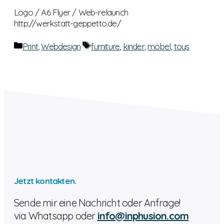
Logo / A6 Flyer / Web-relaunch
http://werkstatt-geppetto.de/
Categories
Tags
Print
,
Webdesign
furniture
,
kinder
,
möbel
,
toys
Jetzt kontakten.
Sende mir eine Nachricht oder Anfrage!
via Whatsapp oder
info@inphusion.com