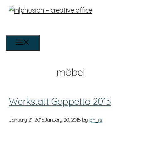
Skip
to
content
Menu
möbel
Werkstatt Geppetto 2015
January 21, 2015
January 20, 2015
by
iph_rs